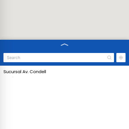
Sucursal Av. Condell
Región Metropolitana, Providencia, Av. Condell 679
Lun a Vie: 10:00 AM - 2:00 PM | 3:00 PM - 6:00 PM
Sucursal Hernando de Magallanes
Región Metropolitana, Las Condes, Hernando de
Magallanes 775
Lun a Vie: 10:00 AM - 2:00 PM | 3:00 PM - 6:00 PM
Punto de Retiro: ENVÍA SIN FRONTERAS Los
Leones