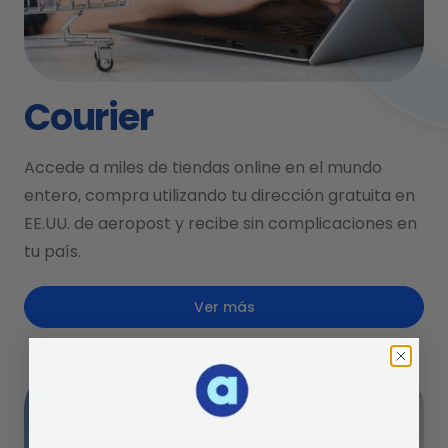
Courier
Accede a miles de tiendas online en el mundo
entero, compra utilizando tu dirección gratuita en
EE.UU. de aeropost y recibe sin complicaciones en
tu país.
Ver más